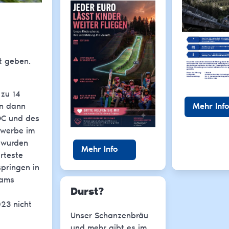
t geben.
 zu 14
Mehr Info
in dann
OC und des
ewerbe im
 wurden
Mehr Info
rteste
springen in
eams
Durst?
023 nicht
Unser Schanzenbräu
und mehr gibt es im