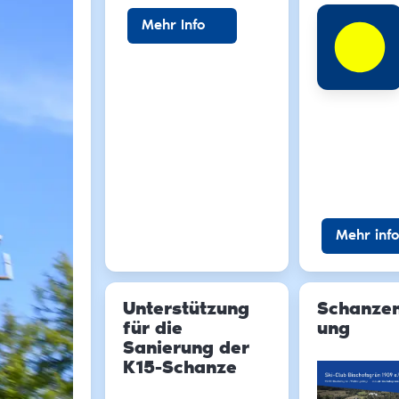
Mehr Info
Mehr info
Unterstützung
Schanzen
für die
ung
Sanierung der
K15-Schanze