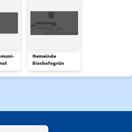
mmuni-
Gemeinde
nst
Bischofsgrün