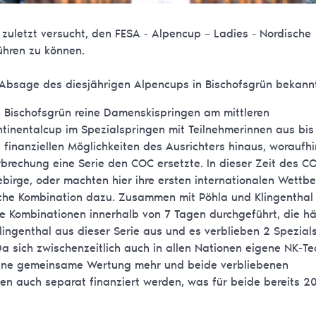
 zuletzt versucht, den FESA - Alpencup – Ladies - Nordische
ühren zu können.
 Absage des diesjährigen Alpencups in Bischofsgrün bekann
 Bischofsgrün reine Damenskispringen am mittleren
inentalcup im Spezialspringen mit Teilnehmerinnen aus bis
finanziellen Möglichkeiten des Ausrichters hinaus, woraufh
rbrechung eine Serie den COC ersetzte. In dieser Zeit des C
gebirge, oder machten hier ihre ersten internationalen Wettb
sche Kombination dazu. Zusammen mit Pöhla und Klingenthal
e Kombinationen innerhalb von 7 Tagen durchgeführt, die hä
Klingenthal aus dieser Serie aus und es verblieben 2 Spezial
a sich zwischenzeitlich auch in allen Nationen eigene NK-T
keine gemeinsame Wertung mehr und beide verbliebenen
en auch separat finanziert werden, was für beide bereits 2