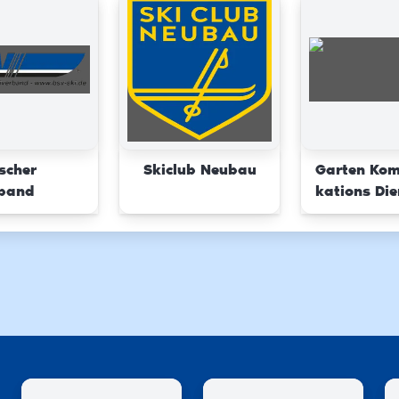
scher
Skiclub Neubau
Garten Ko
rband
kations Die