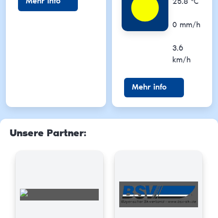
Mehr Info
25.8
°C
Niederschl
0
mm/h
Wind
3.6
km/h
Mehr info
Unsere Partner
: