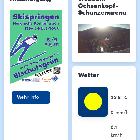
Ochsenkopf-
Schanzenarena
Wetter
Temperatu
Mehr Info
23.8
°C
Niederschl
0
mm/h
Wind
6.1
km/h