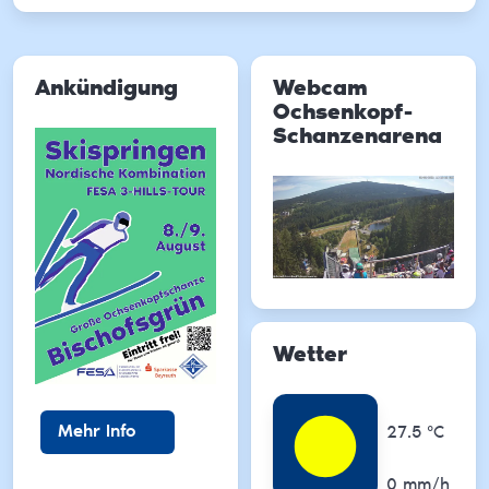
Ankündigung
Webcam
Ochsenkopf-
Schanzenarena
Wetter
Temperatu
Mehr Info
27.5
°C
Niederschl
0
mm/h