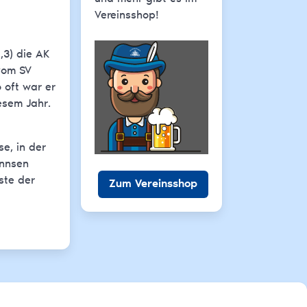
Vereinsshop!
,3) die AK
 vom SV
 oft war er
esem Jahr.
e, in der
annsen
ste der
Zum Vereinsshop