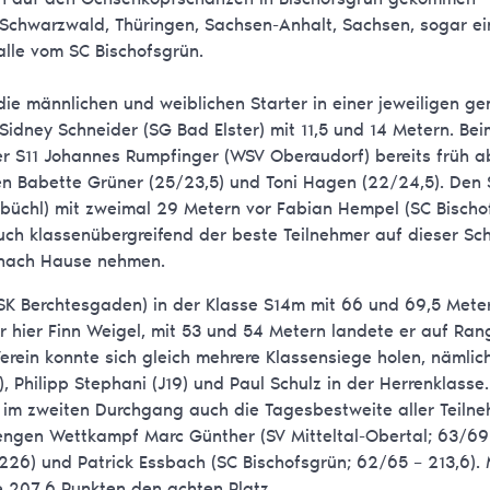
Schwarzwald, Thüringen, Sachsen-Anhalt, Sachsen, sogar e
alle vom SC Bischofsgrün.
die männlichen und weiblichen Starter in einer jeweiligen 
Sidney Schneider (SG Bad Elster) mit 11,5 und 14 Metern. Be
 der S11 Johannes Rumpfinger (WSV Oberaudorf) bereits früh a
 Babette Grüner (25/23,5) und Toni Hagen (22/24,5). Den S
tbüchl) mit zweimal 29 Metern vor Fabian Hempel (SC Bischo
uch klassenübergreifend der beste Teilnehmer auf dieser S
t nach Hause nehmen.
SK Berchtesgaden) in der Klasse S14m mit 66 und 69,5 Meter
r hier Finn Weigel, mit 53 und 54 Metern landete er auf Ran
erein konnte sich gleich mehrere Klassensiege holen, nämli
, Philipp Stephani (J19) und Paul Schulz in der Herrenklasse.
 im zweiten Durchgang auch die Tagesbestweite aller Teiln
 engen Wettkampf Marc Günther (SV Mitteltal-Obertal; 63/69
226) und Patrick Essbach (SC Bischofsgrün; 62/65 – 213,6).
e 207,6 Punkten den achten Platz.