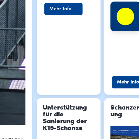
Mehr Info
Mehr info
Unterstützung
Schanzen
für die
ung
Sanierung der
K15-Schanze
– etwa aus