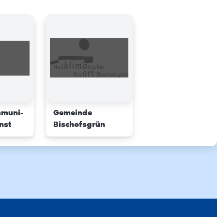
mmuni-
Gemeinde
nst
Bischofsgrün