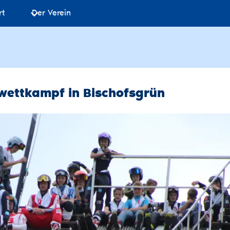
rt
Der Verein
nwettkampf in Bischofsgrün