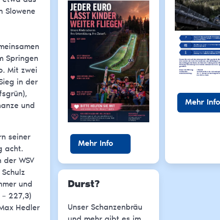
in Slowene
gemeinsamen
im Springen
b. Mit zwei
ieg in der
fsgrün),
Mehr Info
chanze und
n seiner
Mehr Info
g acht.
ch der WSV
 Schulz
Durst?
ehmer und
 – 227,3)
Unser Schanzenbräu
 Max Hedler
und mehr gibt es im