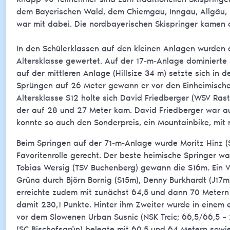
dem Bayerischen Wald, dem Chiemgau, Inngau, Allgäu, 
war mit dabei. Die nordbayerischen Skispringer kamen 
In den Schülerklassen auf den kleinen Anlagen wurden 
Altersklasse gewertet. Auf der 17-m-Anlage dominierte 
auf der mittleren Anlage (Hillsize 34 m) setzte sich in
Sprüngen auf 26 Meter gewann er vor den Einheimischen
Altersklasse S12 holte sich David Friedberger (WSV Ras
der auf 28 und 27 Meter kam. David Friedberger war a
konnte so auch den Sonderpreis, ein Mountainbike, mi
Beim Springen auf der 71-m-Anlage wurde Moritz Hinz (
Favoritenrolle gerecht. Der beste heimische Springer wa
Tobias Wersig (TSV Buchenberg) gewann die S16m. Ein V
Grüna durch Björn Bornig (S15m), Denny Burkhardt (J17m)
erreichte zudem mit zunächst 64,5 und dann 70 Metern
damit 230,1 Punkte. Hinter ihm Zweiter wurde in einem
vor dem Slowenen Urban Susnic (NSK Trcic; 66,5/66,5 – 
(SC Bischofsgrün) belegte mit 60,5 und 64 Metern sowi