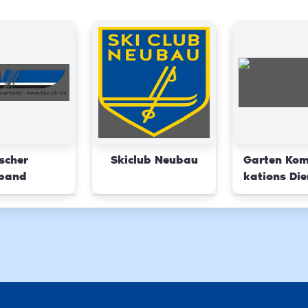
scher
Skiclub Neubau
Garten Ko
rband
kations Die