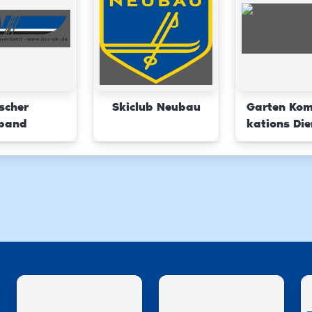
scher
Skiclub Neubau
Garten Ko
rband
kations Die