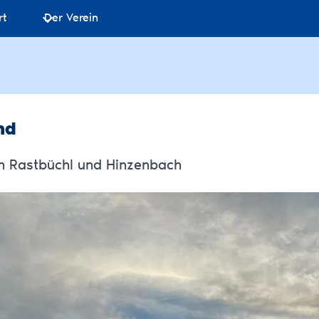
rt
Der Verein
nd
n Rastbüchl und Hinzenbach