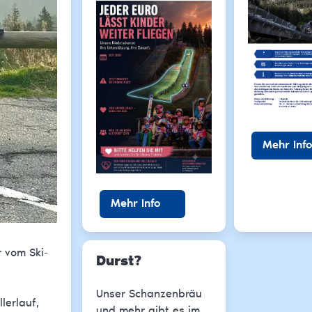
Mehr Info
Mehr Info
 vom Ski-
Durst?
Unser Schanzenbräu
lerlauf,
und mehr gibt es im