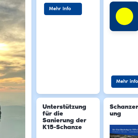
Mehr Info
Mehr info
Unterstützung
Schanzen
für die
ung
Sanierung der
K15-Schanze