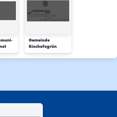
mmuni-
Gemeinde
nst
Bischofsgrün