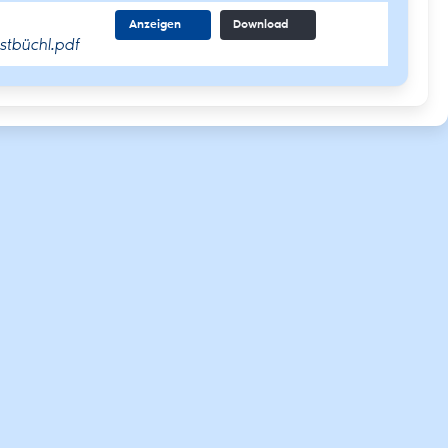
Anzeigen
Download
tbüchl.pdf