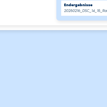
Endergebnisse
20250216_DSC_14_15_Ras