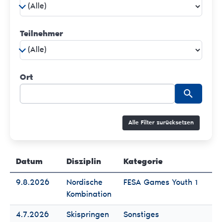
Teilnehmer
Ort
Alle Filter zurücksetzen
Datum
Disziplin
Kategorie
Te
9.8.2026
Nordische
FESA Games Youth 1
Fr
Kombination
Mä
4.7.2026
Skispringen
Sonstiges
Fr