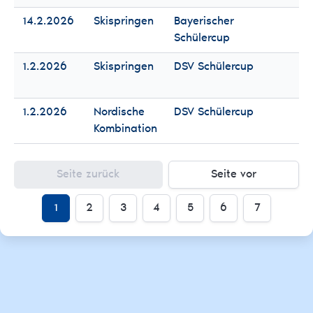
14.2.2026
Skispringen
Bayerischer
Fr
Schülercup
Mä
1.2.2026
Skispringen
DSV Schülercup
Fr
Mä
1.2.2026
Nordische
DSV Schülercup
Fr
Kombination
Mä
Seite zurück
Seite vor
1
2
3
4
5
6
7