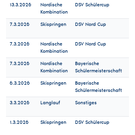
13.3.2026
Nordische
DSV Schülercup
Fr
Kombination
Mä
7.3.2026
Skispringen
DSV Nord Cup
Fr
Mä
7.3.2026
Nordische
DSV Nord Cup
Fr
Kombination
Mä
7.3.2026
Nordische
Bayerische
Fr
Kombination
Schülermeisterschaft
Mä
6.3.2026
Skispringen
Bayerische
Fr
Schülermeisterschaft
Mä
3.3.2026
Langlauf
Sonstiges
Fr
Mä
1.3.2026
Skispringen
DSV Schülercup
Fr
Mä