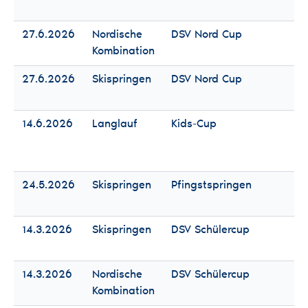
Mä
27.6.2026
Nordische
DSV Nord Cup
Fr
Kombination
Mä
27.6.2026
Skispringen
DSV Nord Cup
Fr
Mä
14.6.2026
Langlauf
Kids-Cup
Fr
Mä
24.5.2026
Skispringen
Pfingstspringen
Fr
Mä
14.3.2026
Skispringen
DSV Schülercup
Fr
Mä
14.3.2026
Nordische
DSV Schülercup
Fr
Kombination
Mä