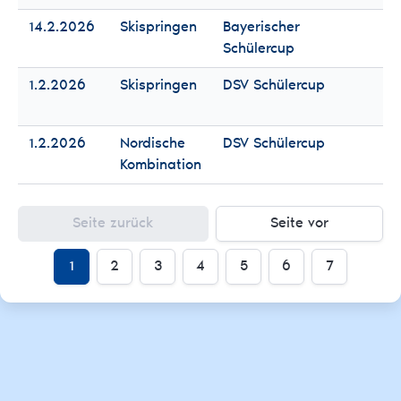
14.2.2026
Skispringen
Bayerischer
Fr
Schülercup
Mä
1.2.2026
Skispringen
DSV Schülercup
Fr
Mä
1.2.2026
Nordische
DSV Schülercup
Fr
Kombination
Mä
Seite zurück
Seite vor
1
2
3
4
5
6
7