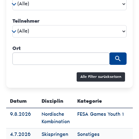
Teilnehmer
Ort
Alle Filter zurücksetzen
Datum
Disziplin
Kategorie
Te
9.8.2026
Nordische
FESA Games Youth 1
Fr
Kombination
Mä
4.7.2026
Skispringen
Sonstiges
Fr