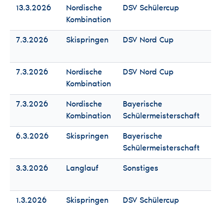
13.3.2026
Nordische
DSV Schülercup
Fr
Kombination
Mä
7.3.2026
Skispringen
DSV Nord Cup
Fr
Mä
7.3.2026
Nordische
DSV Nord Cup
Fr
Kombination
Mä
7.3.2026
Nordische
Bayerische
Fr
Kombination
Schülermeisterschaft
Mä
6.3.2026
Skispringen
Bayerische
Fr
Schülermeisterschaft
Mä
3.3.2026
Langlauf
Sonstiges
Fr
Mä
1.3.2026
Skispringen
DSV Schülercup
Fr
Mä