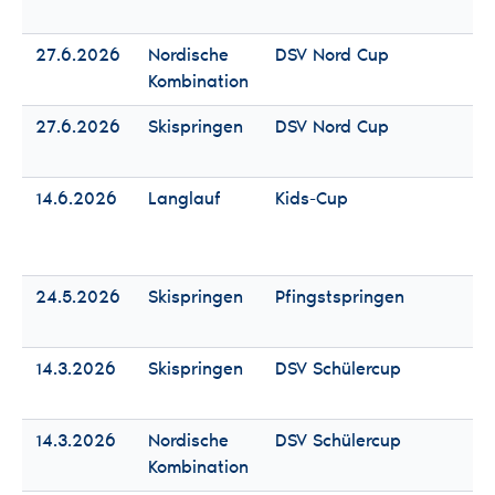
Mä
27.6.2026
Nordische
DSV Nord Cup
Fr
Kombination
Mä
27.6.2026
Skispringen
DSV Nord Cup
Fr
Mä
14.6.2026
Langlauf
Kids-Cup
Fr
Mä
24.5.2026
Skispringen
Pfingstspringen
Fr
Mä
14.3.2026
Skispringen
DSV Schülercup
Fr
Mä
14.3.2026
Nordische
DSV Schülercup
Fr
Kombination
Mä