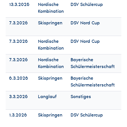
13.3.2026
Nordische
DSV Schülercup
Fr
Kombination
Mä
7.3.2026
Skispringen
DSV Nord Cup
Fr
Mä
7.3.2026
Nordische
DSV Nord Cup
Fr
Kombination
Mä
7.3.2026
Nordische
Bayerische
Fr
Kombination
Schülermeisterschaft
Mä
6.3.2026
Skispringen
Bayerische
Fr
Schülermeisterschaft
Mä
3.3.2026
Langlauf
Sonstiges
Fr
Mä
1.3.2026
Skispringen
DSV Schülercup
Fr
Mä