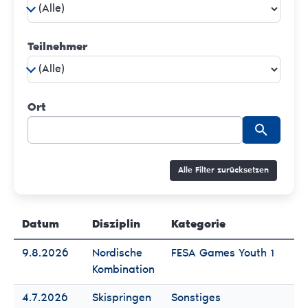
Teilnehmer
Ort
Alle Filter zurücksetzen
Datum
Disziplin
Kategorie
Te
9.8.2026
Nordische
FESA Games Youth 1
Fr
Kombination
Mä
4.7.2026
Skispringen
Sonstiges
Fr