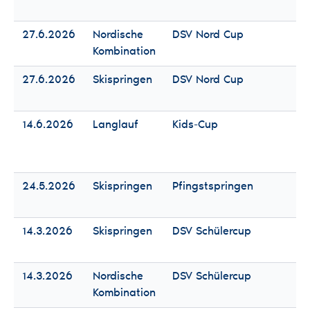
Mä
27.6.2026
Nordische
DSV Nord Cup
Fr
Kombination
Mä
27.6.2026
Skispringen
DSV Nord Cup
Fr
Mä
14.6.2026
Langlauf
Kids-Cup
Fr
Mä
24.5.2026
Skispringen
Pfingstspringen
Fr
Mä
14.3.2026
Skispringen
DSV Schülercup
Fr
Mä
14.3.2026
Nordische
DSV Schülercup
Fr
Kombination
Mä