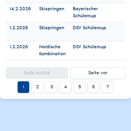
14.2.2026
Skispringen
Bayerischer
Fr
Schülercup
Mä
1.2.2026
Skispringen
DSV Schülercup
Fr
Mä
1.2.2026
Nordische
DSV Schülercup
Fr
Kombination
Mä
Seite zurück
Seite vor
1
2
3
4
5
6
7