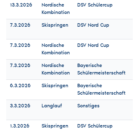
13.3.2026
Nordische
DSV Schülercup
Fr
Kombination
Mä
7.3.2026
Skispringen
DSV Nord Cup
Fr
Mä
7.3.2026
Nordische
DSV Nord Cup
Fr
Kombination
Mä
7.3.2026
Nordische
Bayerische
Fr
Kombination
Schülermeisterschaft
Mä
6.3.2026
Skispringen
Bayerische
Fr
Schülermeisterschaft
Mä
3.3.2026
Langlauf
Sonstiges
Fr
Mä
1.3.2026
Skispringen
DSV Schülercup
Fr
Mä