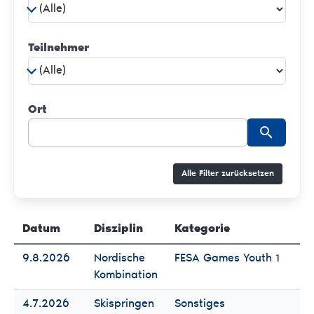
Teilnehmer
Ort
Alle Filter zurücksetzen
Datum
Disziplin
Kategorie
Te
9.8.2026
Nordische
FESA Games Youth 1
Fr
Kombination
Mä
4.7.2026
Skispringen
Sonstiges
Fr