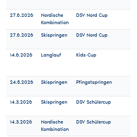
Mä
27.6.2026
Nordische
DSV Nord Cup
Fr
Kombination
Mä
27.6.2026
Skispringen
DSV Nord Cup
Fr
Mä
14.6.2026
Langlauf
Kids-Cup
Fr
Mä
24.5.2026
Skispringen
Pfingstspringen
Fr
Mä
14.3.2026
Skispringen
DSV Schülercup
Fr
Mä
14.3.2026
Nordische
DSV Schülercup
Fr
Kombination
Mä