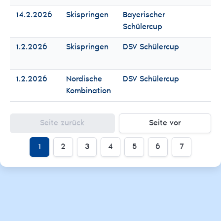
14.2.2026
Skispringen
Bayerischer
Fr
Schülercup
Mä
1.2.2026
Skispringen
DSV Schülercup
Fr
Mä
1.2.2026
Nordische
DSV Schülercup
Fr
Kombination
Mä
Seite zurück
Seite vor
1
2
3
4
5
6
7