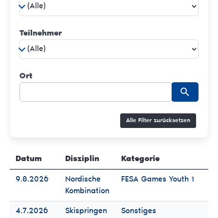
Teilnehmer
Ort
Alle Filter zurücksetzen
Datum
Disziplin
Kategorie
Te
9.8.2026
Nordische
FESA Games Youth 1
Fr
Kombination
Mä
4.7.2026
Skispringen
Sonstiges
Fr