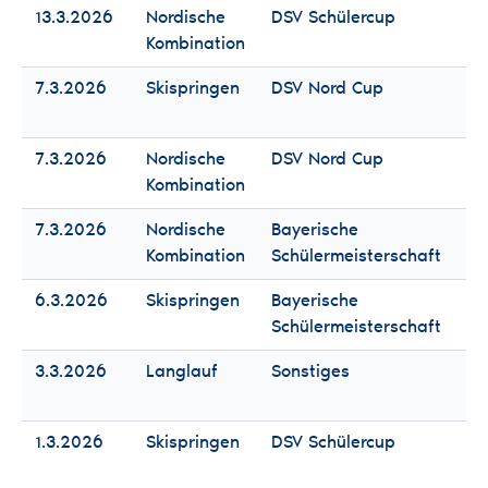
13.3.2026
Nordische
DSV Schülercup
Fr
Kombination
Mä
7.3.2026
Skispringen
DSV Nord Cup
Fr
Mä
7.3.2026
Nordische
DSV Nord Cup
Fr
Kombination
Mä
7.3.2026
Nordische
Bayerische
Fr
Kombination
Schülermeisterschaft
Mä
6.3.2026
Skispringen
Bayerische
Fr
Schülermeisterschaft
Mä
3.3.2026
Langlauf
Sonstiges
Fr
Mä
1.3.2026
Skispringen
DSV Schülercup
Fr
Mä