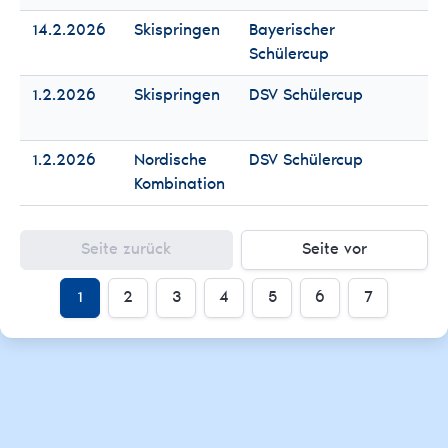
14.2.2026
Skispringen
Bayerischer
Fr
Schülercup
Mä
1.2.2026
Skispringen
DSV Schülercup
Fr
Mä
1.2.2026
Nordische
DSV Schülercup
Fr
Kombination
Mä
Seite zurück
Seite vor
1
2
3
4
5
6
7