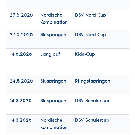
Mä
27.6.2026
Nordische
DSV Nord Cup
Fr
Kombination
Mä
27.6.2026
Skispringen
DSV Nord Cup
Fr
Mä
14.6.2026
Langlauf
Kids-Cup
Fr
Mä
24.5.2026
Skispringen
Pfingstspringen
Fr
Mä
14.3.2026
Skispringen
DSV Schülercup
Fr
Mä
14.3.2026
Nordische
DSV Schülercup
Fr
Kombination
Mä