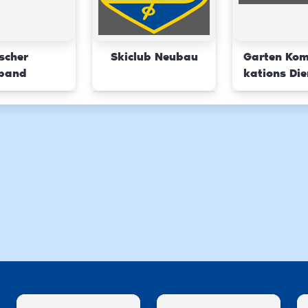
scher
Skiclub Neubau
Garten Ko
rband
kations Die