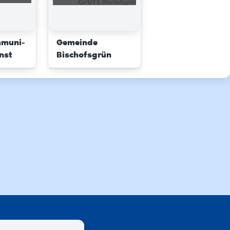
mmuni-
Gemeinde
nst
Bischofsgrün