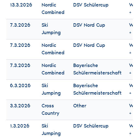
13.3.2026
Nordic
DSV Schülercup
Wo
Combined
+ M
7.3.2026
Ski
DSV Nord Cup
Wo
Jumping
+ M
7.3.2026
Nordic
DSV Nord Cup
Wo
Combined
+ M
7.3.2026
Nordic
Bayerische
Wo
Combined
Schülermeisterschaft
+ M
6.3.2026
Ski
Bayerische
Wo
Jumping
Schülermeisterschaft
+ M
3.3.2026
Cross
Other
Wo
Country
+ M
1.3.2026
Ski
DSV Schülercup
Wo
Jumping
+ M