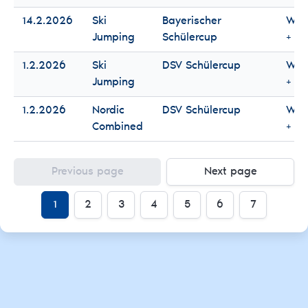
14.2.2026
Ski
Bayerischer
Wo
Jumping
Schülercup
+ M
1.2.2026
Ski
DSV Schülercup
Wo
Jumping
+ M
1.2.2026
Nordic
DSV Schülercup
Wo
Combined
+ M
Previous page
Next page
1
2
3
4
5
6
7