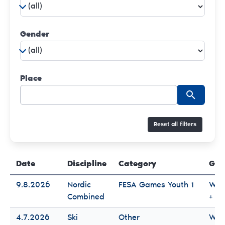
Gender
Place
Reset all filters
Date
Discipline
Category
Gen
9.8.2026
Nordic
FESA Games Youth 1
Wo
Combined
+ M
4.7.2026
Ski
Other
Wo