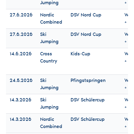
Jumping
+ M
27.6.2026
Nordic
DSV Nord Cup
Wo
Combined
+ M
27.6.2026
Ski
DSV Nord Cup
Wo
Jumping
+ M
14.6.2026
Cross
Kids-Cup
Wo
Country
+ M
24.5.2026
Ski
Pfingstspringen
Wo
Jumping
+ M
14.3.2026
Ski
DSV Schülercup
Wo
Jumping
+ M
14.3.2026
Nordic
DSV Schülercup
Wo
Combined
+ M