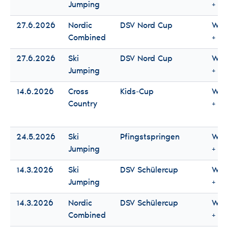
Jumping
+ M
27.6.2026
Nordic
DSV Nord Cup
Wo
Combined
+ M
27.6.2026
Ski
DSV Nord Cup
Wo
Jumping
+ M
14.6.2026
Cross
Kids-Cup
Wo
Country
+ M
24.5.2026
Ski
Pfingstspringen
Wo
Jumping
+ M
14.3.2026
Ski
DSV Schülercup
Wo
Jumping
+ M
14.3.2026
Nordic
DSV Schülercup
Wo
Combined
+ M