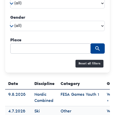
Gender
Place
Reset all filters
Date
Discipline
Category
Gen
9.8.2026
Nordic
FESA Games Youth 1
Wo
Combined
+ M
4.7.2026
Ski
Other
Wo