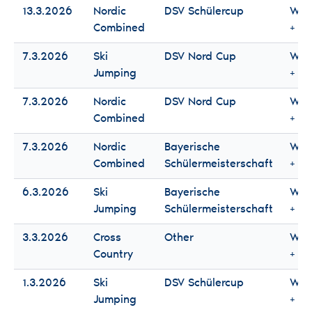
13.3.2026
Nordic
DSV Schülercup
Wo
Combined
+ M
7.3.2026
Ski
DSV Nord Cup
Wo
Jumping
+ M
7.3.2026
Nordic
DSV Nord Cup
Wo
Combined
+ M
7.3.2026
Nordic
Bayerische
Wo
Combined
Schülermeisterschaft
+ M
6.3.2026
Ski
Bayerische
Wo
Jumping
Schülermeisterschaft
+ M
3.3.2026
Cross
Other
Wo
Country
+ M
1.3.2026
Ski
DSV Schülercup
Wo
Jumping
+ M