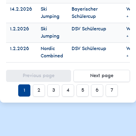
14.2.2026
Ski
Bayerischer
Wo
Jumping
Schülercup
+ M
1.2.2026
Ski
DSV Schülercup
Wo
Jumping
+ M
1.2.2026
Nordic
DSV Schülercup
Wo
Combined
+ M
Previous page
Next page
1
2
3
4
5
6
7