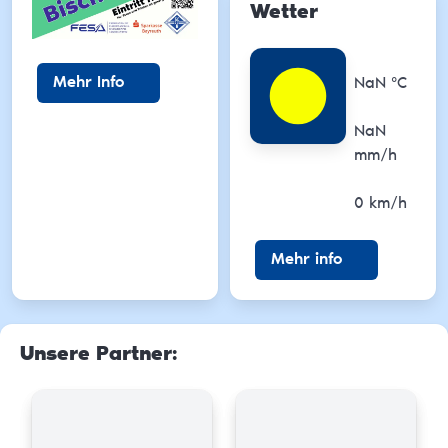
Wetter
Temperatu
Mehr Info
NaN
°C
Niederschl
NaN
mm/h
Wind
0
km/h
Mehr info
Unsere Partner
: