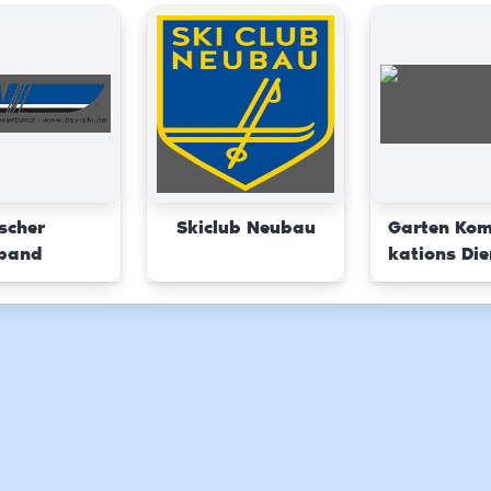
scher
Skiclub Neubau
Garten Ko
rband
kations Die