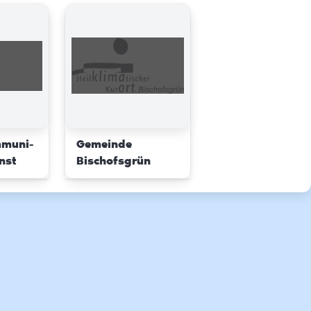
mmuni-
Gemeinde
nst
Bischofsgrün