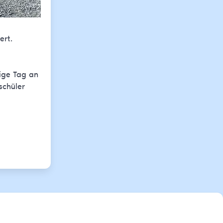
ert.
ige Tag an
schüler