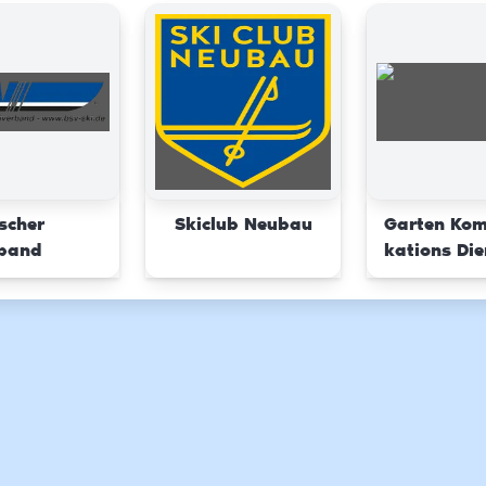
scher
Skiclub Neubau
Garten Ko
rband
kations Die