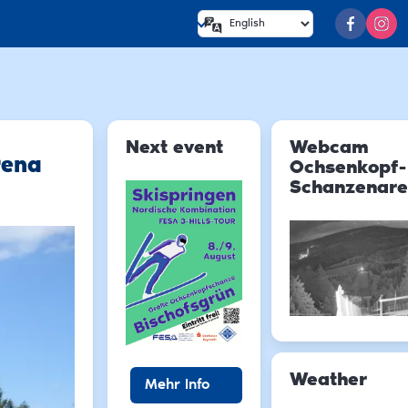
Next event
Webcam
rena
Ochsenkopf-
Schanzenar
Weather
Mehr Info