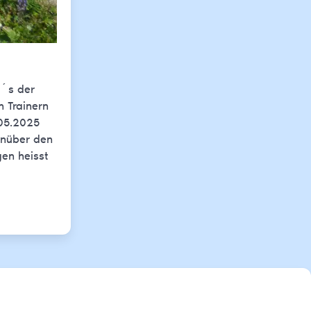
d´s der
n Trainern
.05.2025
enüber den
gen heisst