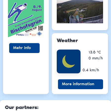
Weather
Mehr Info
13.6
°C
Temperature
0
mm/h
Precipiation
Wind
0.4
km/h
More information
Our partners
: